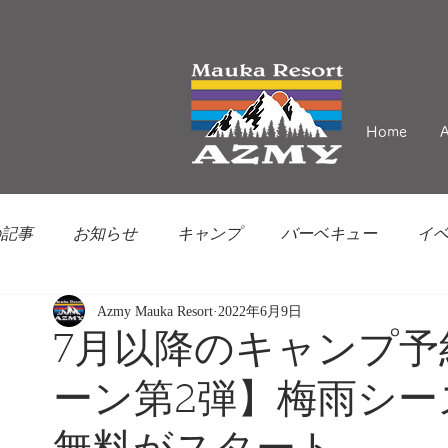
Home
の記事
お知らせ
キャンプ
バーベキュー
イ
Azmy Mauka Resort
2022年6月9日
7月以降のキャンプ予
ーン第2弾】梅雨シ