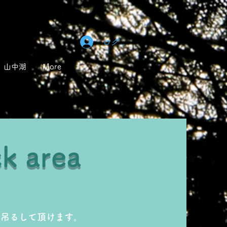
ログイン
山中湖
More
k area
に吊るして頂けます。