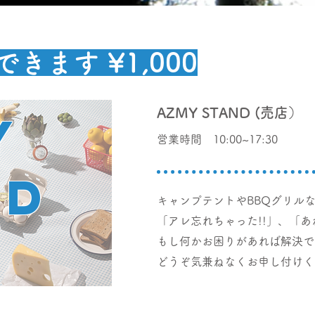
きます ¥1,000
AZMY STAND (売店）
Y
​営業時間 10:00~17:30
ND
キャンプテントやBBQグリル
「アレ忘れちゃった!!」
、「あ
もし何かお困りがあれば解決で
​どうぞ気兼ねなくお申し付け