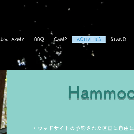
About AZMY
BBQ
CAMP
ACTIVITIES
STAND
Hammoc
・ウッドサイトの予約された区画に自由