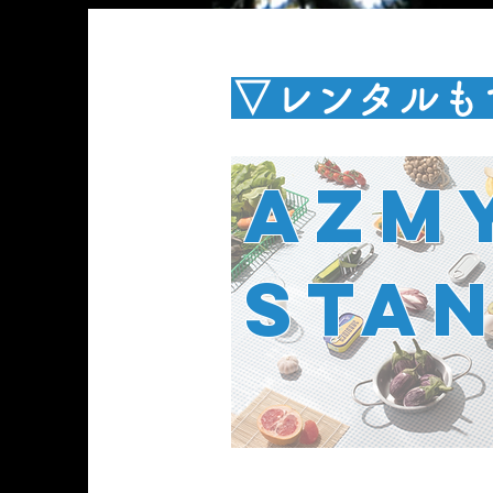
▽レンタルもで
AZM
STA