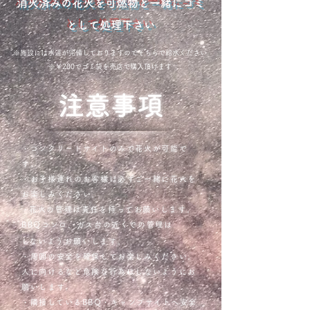
​消火済みの花火を可燃物と一緒にゴミ
として処理下さい
​※施設には水道が完備しておりますのでそちらで給水ください
​※￥200でゴミ袋を売店で購入頂けます
​注意事項
・コンクリートサイトのみで花火が可能で
す。
・お子様連れのお客様は必ずご一緒に花火を
お楽しみください。
​・花火の管理は責任を持ってお願いします。
BBQコンロ、ガス台の近くでの管理は
​しないようお願いします。
・周囲の安全を確保してお楽しみください。
人に向けるなど危険な行為はしないようにお
願いします。
・
隣接しているBBQ・キャンプサイトへ安全