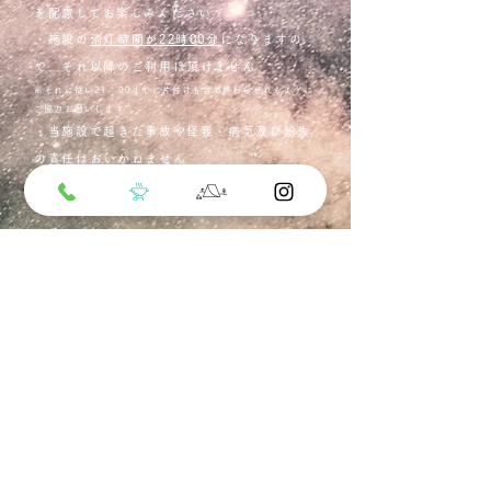
を配慮してお楽しみください
・施設の
消灯時間が22時00分
になりますの
で、それ以降のご利用は頂けません
​※それに従い21：00までに片付けも含め終わらせれるように
ご協力お願いします
・当施設で起きた事故や怪我・病気及び紛失
の責任はおいかねません
Call us now to book
070-8321-6220
​４０１－０５０２
山梨県南都留郡
山中湖村平野１２８９
Follow us