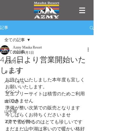
記事
全ての記事
Azmy Mauka Resort
全ての記事
2025年4月1日
4月4日より営業開始いた
お知らせ
します
キャンプ
お待たせいたしました本年度も宜しく
バーベキュー
お願いいたします。
イベント
芝生フリーサイトは積雪のためご利用
ができません
BOARD
準備が整い次第での販売となります
山中湖
今しばらくお待ちくださいませ
アクティビティ
4月で雪が降るのはとても珍しいです
まだまだ山中湖は寒いので暖かい格好