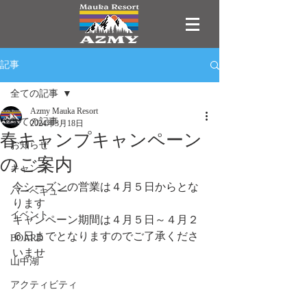
記事
全ての記事
Azmy Mauka Resort
全ての記事
2024年3月18日
春キャンプキャンペーン
お知らせ
のご案内
キャンプ
今シーズンの営業は４月５日からとな
バーベキュー
ります
イベント
キャンペーン期間は４月５日～４月２
６日までとなりますのでご了承くださ
BOARD
いませ
山中湖
アクティビティ