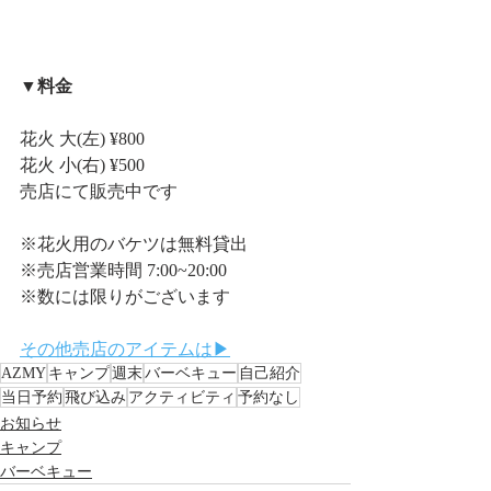
▼料金
花火 大(左) ¥800
花火 小(右) ¥500
売店にて販売中です
※花火用のバケツは無料貸出
※売店営業時間 7:00~20:00
※数には限りがございます
その他売店のアイテムは▶︎
AZMY
キャンプ
週末
バーベキュー
自己紹介
当日予約
飛び込み
アクティビティ
予約なし
お知らせ
キャンプ
バーベキュー