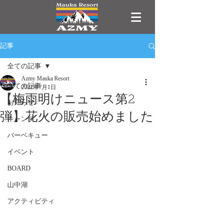
記事
全ての記事
Azmy Mauka Resort
全ての記事
2022年7月1日
【梅雨明けニュース第2
お知らせ
弾】花火の販売始めました
キャンプ
バーベキュー
イベント
BOARD
山中湖
アクティビティ