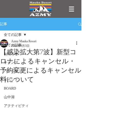
記事
全ての記事
Azmy Mauka Resort
全ての記事
2022年8月3日
【感染拡大第7波】新型コ
お知らせ
ロナによるキャンセル・
キャンプ
予約変更によるキャンセル
バーベキュー
料について
イベント
BOARD
山中湖
アクティビティ